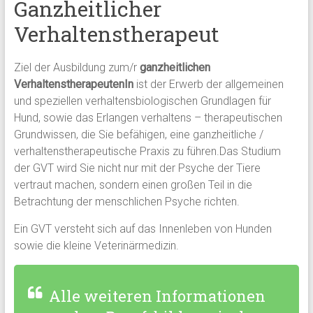
Ganzheitlicher
l
o
Verhaltenstherapeut
g
i
Ziel der Ausbildung zum/r
ganzheitlichen
e
VerhaltenstherapeutenIn
ist der Erwerb der allgemeinen
A
und speziellen verhaltensbiologischen Grundlagen für
u
Hund, sowie das Erlangen verhaltens – therapeutischen
s
Grundwissen, die Sie befähigen, eine ganzheitliche /
b
verhaltenstherapeutische Praxis zu führen.Das Studium
i
der GVT wird Sie nicht nur mit der Psyche der Tiere
l
vertraut machen, sondern einen großen Teil in die
d
Betrachtung der menschlichen Psyche richten.
u
n
Ein GVT versteht sich auf das Innenleben von Hunden
g
sowie die kleine Veterinärmedizin.
!
Alle weiteren Informationen